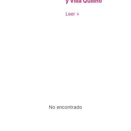
y Villa Quilino
Leer »
Ver todas las Noticias
No encontrado
Ver todos los Eventos