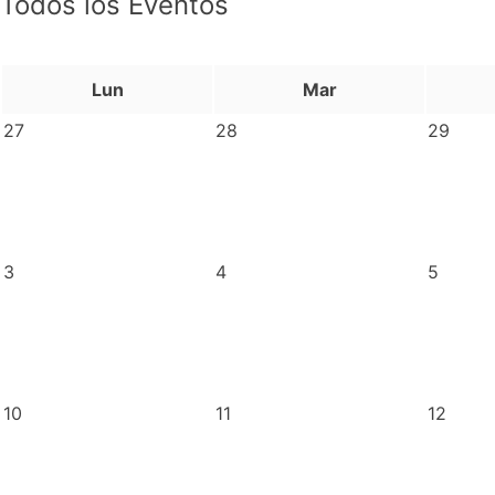
Todos los Eventos
Lun
Mar
27
28
29
3
4
5
10
11
12