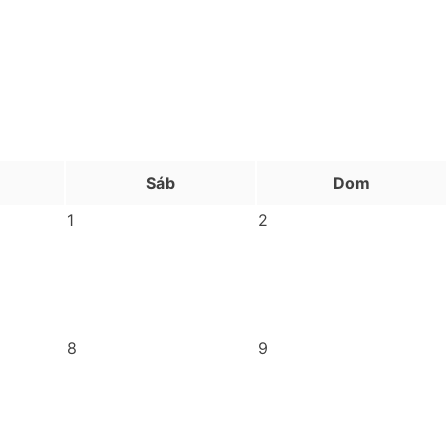
Sáb
Dom
1
2
8
9